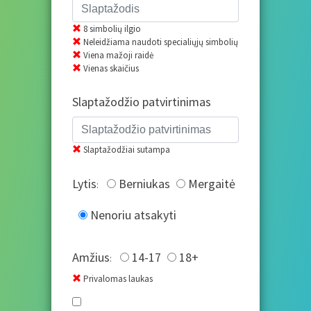
8 simbolių ilgio
Neleidžiama naudoti specialiųjų simbolių
Viena mažoji raidė
Vienas skaičius
Slaptažodžio patvirtinimas
Slaptažodžiai sutampa
Lytis
Berniukas
Mergaitė
:
Nenoriu atsakyti
Amžius
14-17
18+
:
Privalomas laukas